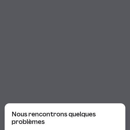
Début du dialogue
Nous rencontrons quelques
problèmes